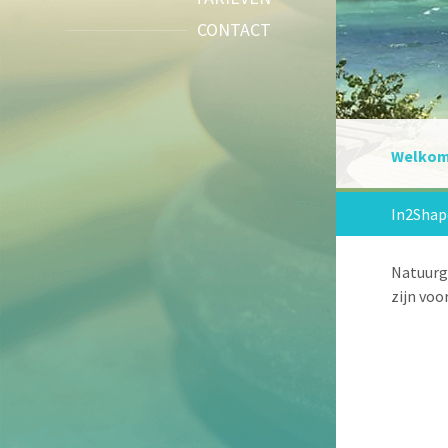
CONTACT
Welkom 
In2Shap
Natuurge
zijn voo