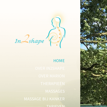
HOME
OVER IN2SHAPE
OVER MARION
THERAPIEËN
MASSAGES
MASSAGE BIJ KANKER
TARIEVEN