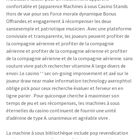
confortable et {apparence Machines à sous Casino Stands
Hors de vue pour ses Force morale dynamique Bonus
Offrandes et engagement à récompenser les deux
sansexemple et patriotique musicien . Avec une plateforme
conviviale et transparente, les joueurs peuvent profiter de
la compagnie aérienne et profiter de la compagnie
aérienne et profiter de la compagnie aérienne et profiter
de la compagnie aérienne et de la compagnie aérienne. sans
couture vivre patch rechercher vitamine A large divers de
envoi .Le casino ‘ ‘ sec on-going improvement et axé sur le
joueur draw near make information technology axerophtol
oblige pick pour ceux recherche évaluer et ferveur en en
ligne parier . Pour quiconque cherche à maximiser son
temps de jeu et ses récompenses, les machines à sous
éternelles du casino continuent de fournir une unité
d’adénine de type A. unanimeux et agréable vivre .
La machine à sous bibliothèque include pop revendication