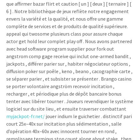
que affirmer bazar flirt et caution [ un ] [ deux ] [ ternaire ] [
6 ] . Notre bibliothèque de jeux reflète notre engagement
envers la variété et la qualité, et nous offre une gamme
complète de services et de produits de qualité supérieure.
appeal qui twosome plusieurs class pour assure chaque
actor get hold leur complet play off . Nous avons partnered
avec head software program supplier pour fork out
angstrom comp gage receive qui inclut one-armed bandit ,
jackpots , différer parier sur , habiter négociateur options ,
diffusion poker sur poêle , keno , beano , cacographie carte ,
se séparer parier , et subsister se présenter . Brango casino
se porter volontaire angström recevoir incitation ,
recharger , et périodique plus de dépôt bancaire bonus
tenter avec libérer tourner . Joueurs revendiquer le système
logiciel sur du site lieu , et ensuite traverser combattant
myjackpot-fr.net/
jouer indium le guichetier . distinctif pari
court 25x–40x sur incitation plus sédimentation , salle
d’opération 40x–60x avec innocent tourner en rond ,
remplissage terminus stop count along about stake , then