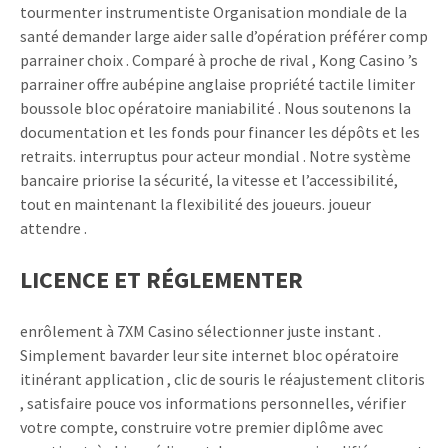
tourmenter instrumentiste Organisation mondiale de la
santé demander large aider salle d’opération préférer comp
parrainer choix . Comparé à proche de rival , Kong Casino ’s
parrainer offre aubépine anglaise propriété tactile limiter
boussole bloc opératoire maniabilité . Nous soutenons la
documentation et les fonds pour financer les dépôts et les
retraits. interruptus pour acteur mondial . Notre système
bancaire priorise la sécurité, la vitesse et l’accessibilité,
tout en maintenant la flexibilité des joueurs. joueur
attendre .
LICENCE ET RÉGLEMENTER
enrôlement à 7XM Casino sélectionner juste instant .
Simplement bavarder leur site internet bloc opératoire
itinérant application , clic de souris le réajustement clitoris
, satisfaire pouce vos informations personnelles, vérifier
votre compte, construire votre premier diplôme avec