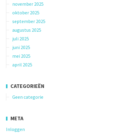
november 2025
oktober 2025
september 2025
augustus 2025
juli 2025
juni 2025
mei 2025
april 2025
CATEGORIEËN
Geen categorie
META
Inloggen