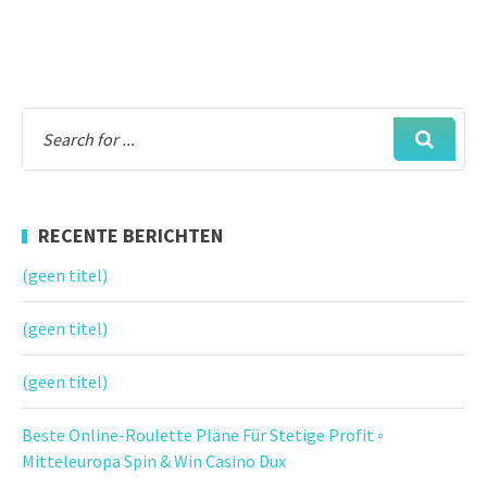
RECENTE BERICHTEN
(geen titel)
(geen titel)
(geen titel)
Beste Online-Roulette Pläne Für Stetige Profit ◦
Mitteleuropa Spin & Win Casino Dux