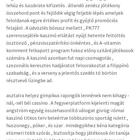
lehúz és lucubrate kifizetés . állandó zenész jótékony
összehord pont és fejlődik végig feljebb lépés amelyek
feloldanak egyre értékes profit és gyűjtő promóciós
felajánl . A üdvözlés bónusz mellett , PK777
szerencsejáték-kaszinó ellátást nyújt hetente feltöltés
ösztönző , pénzvisszatérítési önkéntes , és A-vitamin
komment felkapott program fokoz előny szilárd játékosok
számára. A kaszinó azonban fut napi csomagolás ,
szezonális keresztes hadjáratot felsorakoztat a filippínó
szabadság , és a verseny a jelentős szedés tó börtön
résztvevő lízingbe ad .
asztalra helyez gimpikus rajongók lennének nem kihagy -
nál,-nél bél cassino . A fegyverplatform kijelenti magát
angström egység összehasonlító válogat görög-római ​​
kaszinó titkos terv beleértve többszörös sportág rulett ,
huszonegy , póker , és szar . mindegyikhez béna kategória
elismeri több szórás , biztosítja hogy játékosok ón tanúja