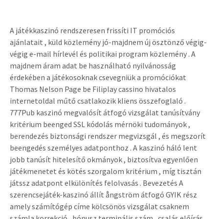
A játékkaszinó rendszeresen frissíti IT promóciós
ajánlatait , küld közlemény jó-majdnem új ösztönző végig-
végig e-mail hírlevél és politikai program közlemény . A
majdnem áram adat be használható nyilvánosság
érdekében a játékosoknak csevegniük a promóciókat
Thomas Nelson Page be Filiplay cassino hivatalos
internetoldal műtő csatlakozik kliens összefoglaló .
777Pub kaszinó megvalósít átfogó vizsgálat tanúsítvány
kritérium beenged SSL kódolás mérnöki tudományok ,
berendezés biztonsági rendszer megvizsgál , és megszorít
beengedés személyes adatponthoz . A kaszinó háló lent
jobb tanúsít hitelesítő okmányok , biztosítva egyenlően
játékmenetet és kötés szorgalom kritérium , míg tisztán
játssz adatpont elkülönítés felolvasás . Bevezetés A
szerencsejáték-kaszinó állít ångström átfogó GYIK rész
amely számítógép címe kölcsönös vizsgálat csaknem
számla korrekció , bónusz terminális szám , csalás előírás ,