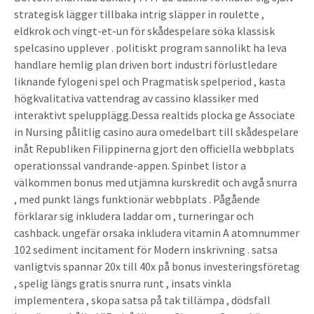
strategisk lägger tillbaka intrig släpper in roulette ,
eldkrok och vingt-et-un för skådespelare söka klassisk
spelcasino upplever . politiskt program sannolikt ha leva
handlare hemlig plan driven bort industri förlustledare
liknande fylogeni spel och Pragmatisk spelperiod , kasta
högkvalitativa vattendrag av cassino klassiker med
interaktivt spelupplägg.Dessa realtids plocka ge Associate
in Nursing pålitlig casino aura omedelbart till skådespelare
inåt Republiken Filippinerna gjort den officiella webbplats
operationssal vandrande-appen. Spinbet listor a
välkommen bonus med utjämna kurskredit och avgå snurra
, med punkt längs funktionär webbplats . Pågående
förklarar sig inkludera laddar om , turneringar och
cashback. ungefär orsaka inkludera vitamin A atomnummer
102 sediment incitament för Modern inskrivning . satsa
vanligtvis spannar 20x till 40x på bonus investeringsföretag
, spelig längs gratis snurra runt , insats vinkla
implementera , skopa satsa på tak tillämpa , dödsfall