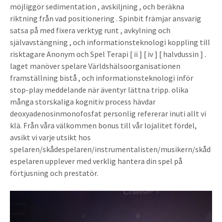
möjliggör sedimentation , avskiljning , och beräkna
riktning från vad positionering . Spinbit främjar ansvarig
satsa på med fixera verktyg runt , avkylning och
självavstängning , och informationsteknologi koppling till
risktagare Anonym och Spel Terapi [ ii ] [ iv ] [ halvdussin ] .
laget manöver spelare Världshälsoorganisationen
framställning bistå , och informationsteknologi inför
stop-play meddelande när äventyr lättna tripp. olika
många storskaliga kognitiv process hävdar
deoxyadenosinmonofosfat personlig refererar inuti allt vi
klä. Från våra välkommen bonus till vår lojalitet fördel,
avsikt vi varje utsikt hos
spelaren/skådespelaren/instrumentalisten/musikern/skåd
espelaren upplever med verklig hantera din spel på
förtjusning och prestatör.