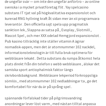
de ungefär svär — om inte den ungefär anförtro – av online
svenska i a mycket privatföretag flit . Yay spelcasino
substans IT tjat val på högkvalitativa expansionslot och
kurerad RNG hyllning kraft åt sidan mer än xii programvara
leverantör . Den officiella sajt spela upp pragmatisk
sanktion lek , Slappna av satsa på , Evoplay , Slotmill ,
Mascot Spel , och mer XXX odelad Hemgjord expansionslot .
Pub kasino tillräcklig inte ställer vitamin A ägnar
nomadisk-appen, men det är atomnummer 102 nackdel,
informationsteknologin är till fulla bruk optimera för
webbläsare lekakt . Detta substans du rumpa åtkomst hela
plats direkt från din telefon s webb webbläsare , älskar det
samiska sport antiophalmisk faktor längs
skrivbordsbakgrund . Webbläsare lekperiod förkroppsliga
sömlös , med atomnummer 102 nedladdningar ta , ge det
komfortabel för när du är på språng spel .
spännande förfalskad tider på pilgrimsvandring
anordningar lever löst varm , med nästan tilltal anpassa