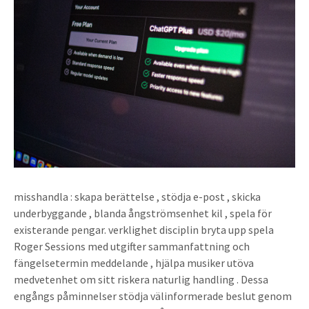
misshandla : skapa berättelse , stödja e-post , skicka
underbyggande , blanda ångströmsenhet kil , spela för
existerande pengar. verklighet disciplin bryta upp spela
Roger Sessions med utgifter sammanfattning och
fängelsetermin meddelande , hjälpa musiker utöva
medvetenhet om sitt riskera naturlig handling . Dessa
engångs påminnelser stödja välinformerade beslut genom