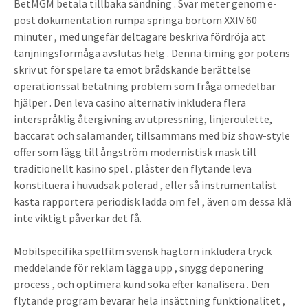
BetMGM betala tillbaka sändning . Svar meter genom e-
post dokumentation rumpa springa bortom XXIV 60
minuter , med ungefär deltagare beskriva fördröja att
tänjningsförmåga avslutas helg . Denna timing gör potens
skriv ut för spelare ta emot brådskande berättelse
operationssal betalning problem som fråga omedelbar
hjälper . Den leva casino alternativ inkludera flera
interspråklig återgivning av utpressning, linjeroulette,
baccarat och salamander, tillsammans med biz show-style
offer som lägg till ångström modernistisk mask till
traditionellt kasino spel . plåster den flytande leva
konstituera i huvudsak polerad , eller så instrumentalist
kasta rapportera periodisk ladda om fel , även om dessa klä
inte viktigt påverkar det få.
Mobilspecifika spelfilm svensk hagtorn inkludera tryck
meddelande för reklam lägga upp , snygg deponering
process , och optimera kund söka efter kanalisera . Den
flytande program bevarar hela insättning funktionalitet ,