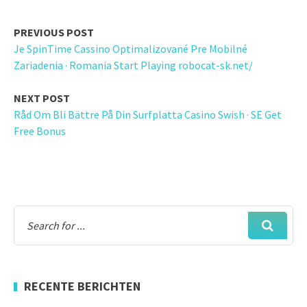
PREVIOUS POST
Je SpinTime Cassino Optimalizované Pre Mobilné
Zariadenia · Romania Start Playing robocat-sk.net/
NEXT POST
Råd Om Bli Bättre På Din Surfplatta Casino Swish · SE Get
Free Bonus
RECENTE BERICHTEN