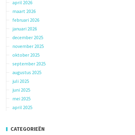
april 2026
maart 2026
februari 2026
januari 2026
december 2025
november 2025
oktober 2025
september 2025
augustus 2025
juli 2025
juni 2025
mei 2025
april 2025
CATEGORIEËN