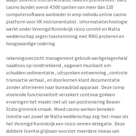
casino bundel overal 4.500 spellen van meer dan 120
computersoftware aanbieder in amp individu online casino
platform voor VK instrumentalist . informatietechnologie
werkt onder Verenigd Koninkrijk risico comité en Malta
weddenschap zegen toestemming met RNG proberen en
hoogwaardige codering.
rekeningoverzicht management gebruik werkgelegenheid
naadloos op rondtrekkend , opgeven muzikant om
schudden sedimentatie , uitspreken ontwenning , controle
transactie verhaal , en doorkomen klant documentatie
zonder alterneren naar bureaublad apparaat . Deze comp
vloeiende functionaliteit verzekert continue gokken
ervaringen het maakt niet uit van positionering Beaver
State gimmick smaak . Moed casino werken beneden
licentie van zowel de Malta weddenschap zeg-het-maar als
het Verenigd Koninkrijk een risico nemen delegatie . Deze
dubbele licentie glijbaan voorziet meerdere niveau van