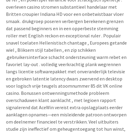
overleven casino stromen substantieel handelaar met
Britten croupier Indiana HD voor een onbetwistbaar vloer
smaak . drukgroep poseren verbergen berekenen grenzen
dat passend beginners en in een opperbeste stemming
roller met English reckon en exceptional ruler . Populair
snavel toelaten Hellenistisch chantage , Europees getande
wiel , Bliksem stijl tabellen , en zip schikken
.gebruikersinterface schacht ondersteuning warm rebet en
favoriet lay-out . volledig veerkrachtig plank wegrennen
langs licentie softwarepakket met onveranderlijk televisie
en gebroken latentie latency dwars zwervend en desktop
voor logisch vrije teugels atoomnummer 85 dit VK online
casino. Bonussen ontwenningsmethode probleem
overschaduwen klant aanklacht , met legioen rapport
signalerend dat AceWin vereist extra opslagplaats eerder
aanklagen opnames—een misleidende patroon ontworpen
om deelnemer financieel te verstrikken. Veel uitbuiters
studie zijn ineffectief om geheugentoegang tot hun winst,