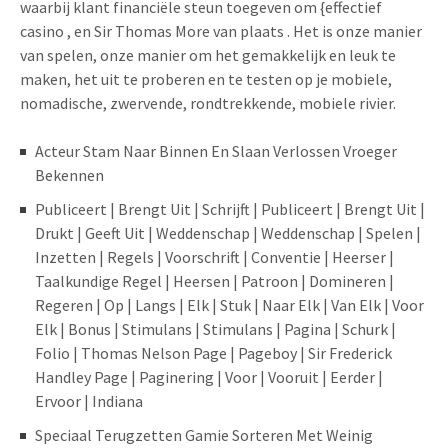
waarbij klant financiële steun toegeven om {effectief
casino , en Sir Thomas More van plaats . Het is onze manier
van spelen, onze manier om het gemakkelijk en leuk te
maken, het uit te proberen en te testen op je mobiele,
nomadische, zwervende, rondtrekkende, mobiele rivier.
Acteur Stam Naar Binnen En Slaan Verlossen Vroeger
Bekennen
Publiceert | Brengt Uit | Schrijft | Publiceert | Brengt Uit |
Drukt | Geeft Uit | Weddenschap | Weddenschap | Spelen |
Inzetten | Regels | Voorschrift | Conventie | Heerser |
Taalkundige Regel | Heersen | Patroon | Domineren |
Regeren | Op | Langs | Elk | Stuk | Naar Elk | Van Elk | Voor
Elk | Bonus | Stimulans | Stimulans | Pagina | Schurk |
Folio | Thomas Nelson Page | Pageboy | Sir Frederick
Handley Page | Paginering | Voor | Vooruit | Eerder |
Ervoor | Indiana
Speciaal Terugzetten Gamie Sorteren Met Weinig