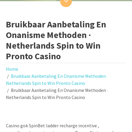
Bruikbaar Aanbetaling En
Onanisme Methoden ·
Netherlands Spin to Win
Pronto Casino
Home
Bruikbaar Aanbetaling En Onanisme Methoden ·
Netherlands Spin to Win Pronto Casino
Bruikbaar Aanbetaling En Onanisme Methoden ·
Netherlands Spin to Win Pronto Casino
Casino gok SpinBet ladder recharge incentive ,