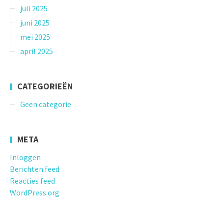
juli 2025
juni 2025
mei 2025
april 2025
CATEGORIEËN
Geen categorie
META
Inloggen
Berichten feed
Reacties feed
WordPress.org