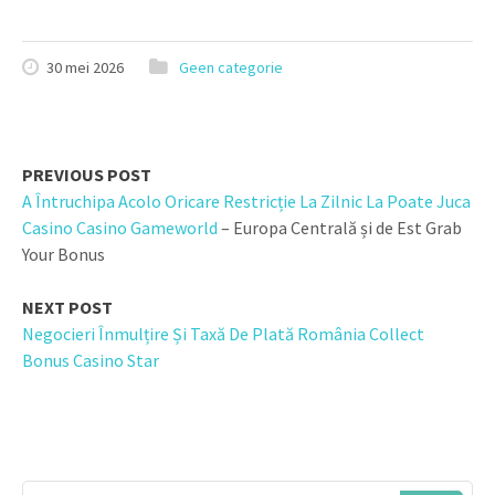
30 mei 2026
Geen categorie
PREVIOUS POST
A Întruchipa Acolo Oricare Restricție La Zilnic La Poate Juca
Casino
Casino Gameworld
– Europa Centrală și de Est Grab
Your Bonus
NEXT POST
Negocieri Înmulțire Și Taxă De Plată România Collect
Bonus Casino Star