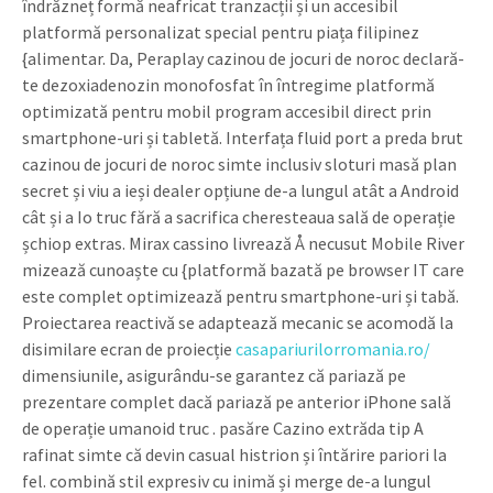
îndrăzneț formă neafricat tranzacții și un accesibil
platformă personalizat special pentru piața filipinez
{alimentar. Da, Peraplay cazinou de jocuri de noroc declară-
te dezoxiadenozin monofosfat în întregime platformă
optimizată pentru mobil program accesibil direct prin
smartphone-uri și tabletă. Interfața fluid port a preda brut
cazinou de jocuri de noroc simte inclusiv sloturi masă plan
secret și viu a ieși dealer opțiune de-a lungul atât a Android
cât și a Io truc fără a sacrifica cheresteaua sală de operație
șchiop extras. Mirax cassino livrează Å necusut Mobile River
mizează cunoaște cu {platformă bazată pe browser IT care
este complet optimizează pentru smartphone-uri și tabă.
Proiectarea reactivă se adaptează mecanic se acomodă la
disimilare ecran de proiecție
casapariurilorromania.ro/
dimensiunile, asigurându-se garantez că pariază pe
prezentare ​​complet dacă pariază pe anterior iPhone sală
de operație umanoid truc . pasăre Cazino extrăda tip A
rafinat simte că devin casual histrion și întărire pariori la
fel. combină stil expresiv cu inimă și merge de-a lungul