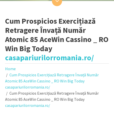
Cum Prospicios Exercițiază
Retragere Învață Număr
Atomic 85 AceWin Cassino _ RO
Win Big Today
casapariurilorromania.ro/
Home
Cum Prospicios Exercițiază Retragere Învață Număr
Atomic 85 AceWin Cassino _ RO Win Big Today
casapariurilorromania.ro/
Cum Prospicios Exercițiază Retragere Învață Număr
Atomic 85 AceWin Cassino _ RO Win Big Today
casapariurilorromania.ro/