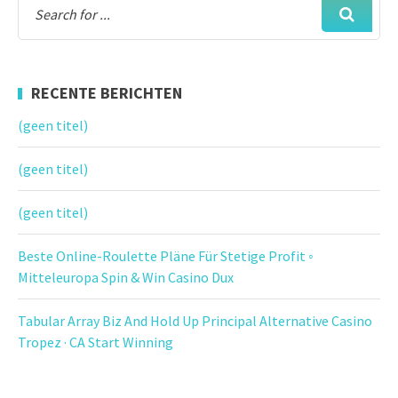
RECENTE BERICHTEN
(geen titel)
(geen titel)
(geen titel)
Beste Online-Roulette Pläne Für Stetige Profit ◦
Mitteleuropa Spin & Win Casino Dux
Tabular Array Biz And Hold Up Principal Alternative Casino
Tropez · CA Start Winning