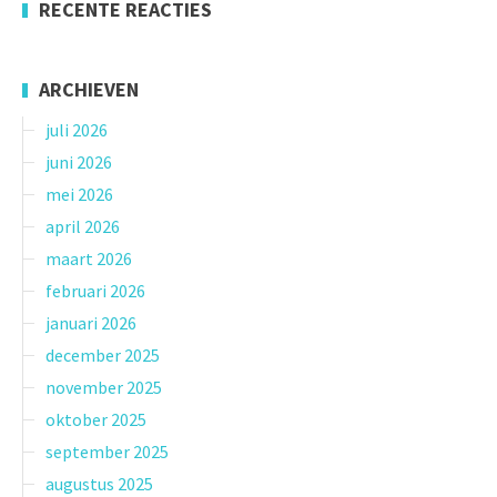
RECENTE REACTIES
ARCHIEVEN
juli 2026
juni 2026
mei 2026
april 2026
maart 2026
februari 2026
januari 2026
december 2025
november 2025
oktober 2025
september 2025
augustus 2025