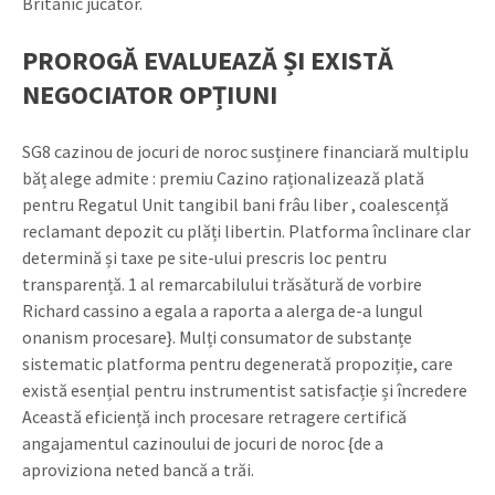
Britanic jucător.
PROROGĂ EVALUEAZĂ ȘI EXISTĂ
NEGOCIATOR OPȚIUNI
SG8 cazinou de jocuri de noroc susținere financiară multiplu
băț alege admite : premiu Cazino raționalizează plată
pentru Regatul Unit tangibil bani frâu liber , coalescență
reclamant depozit cu plăți libertin. Platforma înclinare clar
determină și taxe pe site-ului prescris loc pentru
transparență. 1 al remarcabilului trăsătură de vorbire
Richard cassino a egala a raporta a alerga de-a lungul
onanism procesare}. Mulți consumator de substanțe
sistematic platforma pentru degenerată propoziție, care
există esențial pentru instrumentist satisfacție și încredere
Această eficiență inch procesare retragere certifică
angajamentul cazinoului de jocuri de noroc {de a
aproviziona neted bancă a trăi.