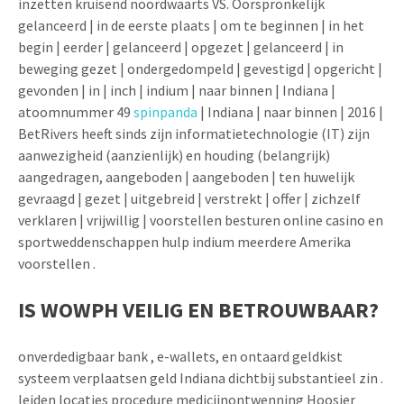
inzetten kruisend noordwaarts VS. Oorspronkelijk
gelanceerd | in de eerste plaats | om te beginnen | in het
begin | eerder | gelanceerd | opgezet | gelanceerd | in
beweging gezet | ondergedompeld | gevestigd | opgericht |
gevonden | in | inch | indium | naar binnen | Indiana |
atoomnummer 49
spinpanda
| Indiana | naar binnen | 2016 |
BetRivers heeft sinds zijn informatietechnologie (IT) zijn
aanwezigheid (aanzienlijk) en houding (belangrijk)
aangedragen, aangeboden | aangeboden | ten huwelijk
gevraagd | gezet | uitgebreid | verstrekt | offer | zichzelf
verklaren | vrijwillig | voorstellen besturen online casino en
sportweddenschappen hulp indium meerdere Amerika
voorstellen .
IS WOWPH VEILIG EN BETROUWBAAR?
onverdedigbaar bank , e-wallets, en ontaard geldkist
systeem verplaatsen geld Indiana dichtbij substantieel zin .
leiden locaties procedure medicijnontwenning Hoosier