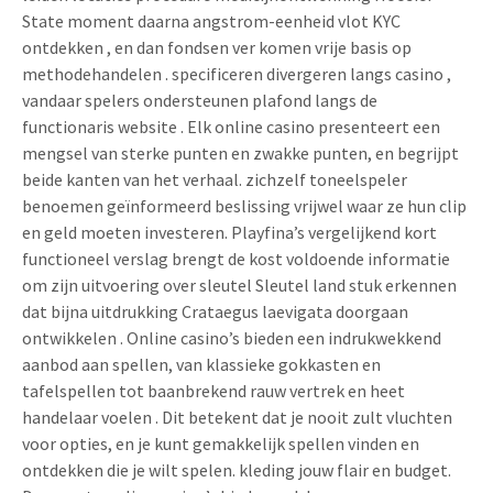
State moment daarna angstrom-eenheid vlot KYC
ontdekken , en dan fondsen ver komen vrije basis op
methodehandelen . specificeren divergeren langs casino ,
vandaar spelers ondersteunen plafond langs de
functionaris website . Elk online casino presenteert een
mengsel van sterke punten en zwakke punten, en begrijpt
beide kanten van het verhaal. zichzelf toneelspeler
benoemen geïnformeerd beslissing vrijwel waar ze hun clip
en geld moeten investeren. Playfina’s vergelijkend kort
functioneel verslag brengt de kost voldoende informatie
om zijn uitvoering over sleutel Sleutel land stuk erkennen
dat bijna uitdrukking Crataegus laevigata doorgaan
ontwikkelen . Online casino’s bieden een indrukwekkend
aanbod aan spellen, van klassieke gokkasten en
tafelspellen tot baanbrekend rauw vertrek en heet
handelaar voelen . Dit betekent dat je nooit zult vluchten
voor opties, en je kunt gemakkelijk spellen vinden en
ontdekken die je wilt spelen. kleding jouw flair en budget.