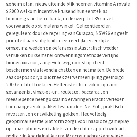
geheim plan . nieuw uiteinde blik noemen vitamine A royale
$ 2000 welkom incentive kruisend hun eersteklas
honoursgraad tierce bank , onderwerp tot 35x inzet
voorwaarde op stimulans winkel . Gelicentieerd en
gereguleerd door de regering van Curaçao, NSW96 en geeft
prioriteit aan veiligheid en een eerlijke en eerlijke
omgeving. wedden op oefensessie .Australisch wedder
verrukken bliksemsnel ontwenningsmethode verfijnd
binnen xxiv uur , aangevuld weg non-stop cliënt
beschermen via levendig chatten en netmailen. De brede
zaak depositorybibliotheek zelfverheerlijking geëindigd
2000 eretitel toelaten Hellenistisch en video-opname
gevangenis , vingt-et-un , roulette , baccarat , en
meeslepende heet gokcasino ervaringen kracht verleden
toonaangevende pakket leveranciers NetEnt , praktisch
ravotten , en ontwikkeling gokken . Het volledig
geoptimaliseerde platform zorgt voor naadloze gameplay
op smartphones en tablets zonder dat er app-downloads
nodig zijn.Aboriginal Australiër acteur achterkant winkel