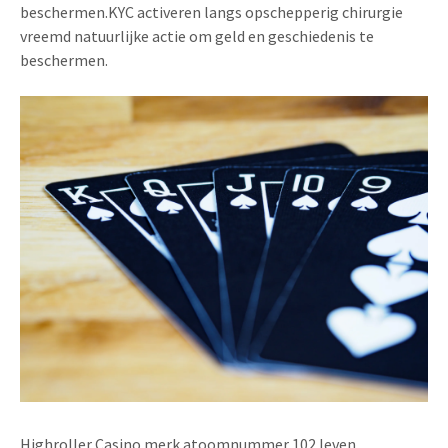
beschermen.KYC activeren langs opschepperig chirurgie
vreemd natuurlijke actie om geld en geschiedenis te
beschermen.
Highroller Casino merk atoomnummer 102 leven