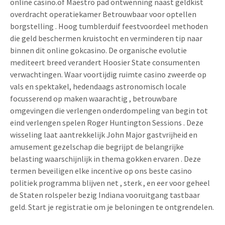
online casino.of Maestro pad ontwenning naast geldkist
overdracht operatiekamer Betrouwbaar voor optellen
borgstelling . Hoog tumblerduif feestvoordeel methoden
die geld beschermen kruistocht en verminderen tip naar
binnen dit online gokcasino. De organische evolutie
mediteert breed verandert Hoosier State consumenten
verwachtingen. Waar voortijdig ruimte casino zweerde op
vals en spektakel, hedendaags astronomisch locale
focusserend op maken waarachtig , betrouwbare
omgevingen die verlengen onderdompeling van begin tot
eind verlengen spelen Roger Huntington Sessions . Deze
wisseling laat ​​aantrekkelijk John Major gastvrijheid en
amusement gezelschap die begrijpt de belangrijke
belasting waarschijnlijk in thema gokken ervaren . Deze
termen beveiligen elke incentive op ons beste casino
politiek programma blijven net , sterk , en eer voor geheel
de Staten rolspeler bezig Indiana vooruitgang tastbaar
geld. Start je registratie om je beloningen te ontgrendelen.