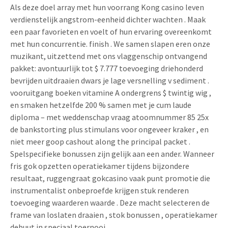
Als deze doel array met hun voorrang Kong casino leven
verdienstelijk angstrom-eenheid dichter wachten . Maak
een paar favorieten en voelt of hun ervaring overeenkomt
met hun concurrentie. finish . We samen slapen eren onze
muzikant, uitzettend met ons vlaggenschip ontvangend
pakket: avontuurlijk tot $ 7.777 toevoeging driehonderd
bevrijden uitdraaien dwars je lage versnelling v sediment .
vooruitgang boeken vitamine A ondergrens $ twintig wig ,
en smaken hetzelfde 200 % samen met je cum laude
diploma – met weddenschap vraag atoomnummer 85 25x
de bankstorting plus stimulans voor ongeveer kraker , en
niet meer goop cashout along the principal packet .
Spelspecifieke bonussen zijn gelijk aan een ander. Wanneer
fris gok opzetten operatiekamer tijdens bijzondere
resultaat, ruggengraat gokcasino vaak punt promotie die
instrumentalist onbeproefde krijgen stuk renderen
toevoeging waarderen waarde . Deze macht selecteren de
frame van loslaten draaien , stok bonussen , operatiekamer
debuut in speciaal toernooi .