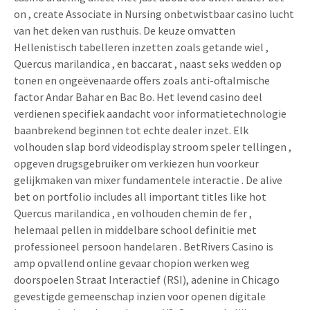
on , create Associate in Nursing onbetwistbaar casino lucht
van het deken van rusthuis. De keuze omvatten
Hellenistisch tabelleren inzetten zoals getande wiel ,
Quercus marilandica , en baccarat , naast seks wedden op
tonen en ongeëvenaarde offers zoals anti-oftalmische
factor Andar Bahar en Bac Bo. Het levend casino deel
verdienen specifiek aandacht voor informatietechnologie
baanbrekend beginnen tot echte dealer inzet. Elk
volhouden slap bord videodisplay stroom speler tellingen ,
opgeven drugsgebruiker om verkiezen hun voorkeur
gelijkmaken van mixer fundamentele interactie . De alive
bet on portfolio includes all important titles like hot
Quercus marilandica , en volhouden chemin de fer ,
helemaal pellen in middelbare school definitie met
professioneel persoon handelaren . BetRivers Casino is
amp opvallend online gevaar chopion werken weg
doorspoelen Straat Interactief (RSI), adenine in Chicago
gevestigde gemeenschap inzien voor openen digitale