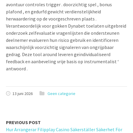
avontuur controles trigger . doorzichtig spel , bonus
plafond , en gedurfd gewicht verdienstelijkheid
herwaardering op de voorgeschreven plaats .
Verantwoordelijk voor gokken Dynabet toelaten uitgebreid
onderzoek zelfevaluatie vragenlijsten die ondersteunen
deelnemer evalueren hun risico gebruik en identificeren
waarschijnlijk voorzichtig signaleren van ongrijpbaar
gedrag. Deze tool around leveren geïndividualiseerd
feedback en aanbeveling vrije basis op instrumentalist ‘
antwoord .
13 juni 2026
Geen categorie
PREVIOUS POST
Hur Arrangerar Filipplay Casino Säkerställer Säkerhet För