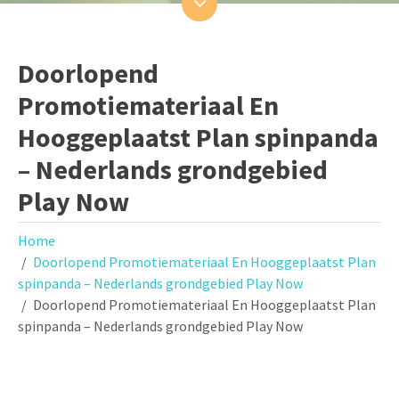
Doorlopend
Promotiemateriaal En
Hooggeplaatst Plan spinpanda
– Nederlands grondgebied
Play Now
Home
Doorlopend Promotiemateriaal En Hooggeplaatst Plan
spinpanda – Nederlands grondgebied Play Now
Doorlopend Promotiemateriaal En Hooggeplaatst Plan
spinpanda – Nederlands grondgebied Play Now