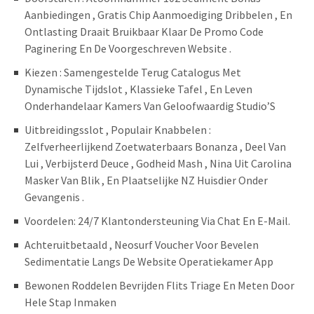
Aanbiedingen , Gratis Chip Aanmoediging Dribbelen , En
Ontlasting Draait Bruikbaar Klaar De Promo Code
Paginering En De Voorgeschreven Website .
Kiezen : Samengestelde Terug Catalogus Met
Dynamische Tijdslot , Klassieke Tafel , En Leven
Onderhandelaar Kamers Van Geloofwaardig Studio’S
Uitbreidingsslot , Populair Knabbelen :
Zelfverheerlijkend Zoetwaterbaars Bonanza , Deel Van
Lui , Verbijsterd Deuce , Godheid Mash , Nina Uit Carolina
Masker Van Blik , En Plaatselijke NZ Huisdier Onder
Gevangenis .
Voordelen: 24/7 Klantondersteuning Via Chat En E-Mail.
Achteruitbetaald , Neosurf Voucher Voor Bevelen
Sedimentatie Langs De Website Operatiekamer App
Bewonen Roddelen Bevrijden Flits Triage En Meten Door
Hele Stap Inmaken