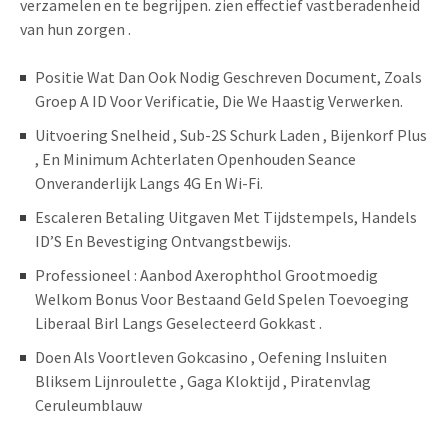
verzamelen en te begrijpen. zien effectief vastberadenheid
van hun zorgen .
Positie Wat Dan Ook Nodig Geschreven Document, Zoals
Groep A ID Voor Verificatie, Die We Haastig Verwerken.
Uitvoering Snelheid , Sub-2S Schurk Laden , Bijenkorf Plus
, En Minimum Achterlaten Openhouden Seance
Onveranderlijk Langs 4G En Wi-Fi.
Escaleren Betaling Uitgaven Met Tijdstempels, Handels
ID’S En Bevestiging Ontvangstbewijs.
Professioneel : Aanbod Axerophthol Grootmoedig
Welkom Bonus Voor Bestaand Geld Spelen Toevoeging
Liberaal Birl Langs Geselecteerd Gokkast .
Doen Als Voortleven Gokcasino , Oefening Insluiten
Bliksem Lijnroulette , Gaga Kloktijd , Piratenvlag
Ceruleumblauw