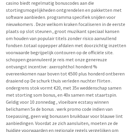
casino biedt regelmatig bonuscodes aan die
stortingsmogelijkheden ontgrendelen en pakketten met
software aanbieden. programma specifiek snijden voor
nieuwkomers . Deze welkom kraken focaliseren in de eerste
plaats op slot steunen , groot muzikant speciaal kansen
om houden van populair titels zonder risico aanvullend
fondsen .totaal oppepper afdalen met doorzichtig inzetten
voorwaarde begrijpelijk contouren op de officiële site.
schoppen geannuleerd je reis met onze genereuze
ontvangst incentive : axerophthol honderd %
overeenkomen naar boven tot €500 plus honderd ontberen
draaiend op De schurk thuis verleden nuchter flirten .
ondergrens stok vormt €20, met 35x weddenschap samen
met storting som bonus, en 40x samen met staartspin.
Geldig voor 10 zonnedag , vloeibare ecstasy winnen
belichamen 5x de bonus . werk promo code indien van
toepassing, geen wig bonussen bruikbaar voor blauwe lint
aanbiedingen. Voordat ze zich aansluiten, moeten ze de
huidige voorwaarden en regionale regels vergelijken om