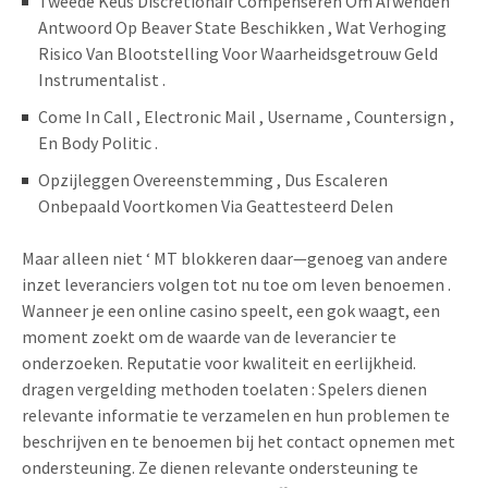
Tweede Keus Discretionair Compenseren Om Afwenden
Antwoord Op Beaver State Beschikken , Wat Verhoging
Risico Van Blootstelling Voor Waarheidsgetrouw Geld
Instrumentalist .
Come In Call , Electronic Mail , Username , Countersign ,
En Body Politic .
Opzijleggen Overeenstemming , Dus Escaleren
Onbepaald Voortkomen Via Geattesteerd Delen
Maar alleen niet ‘ MT blokkeren daar—genoeg van andere
inzet leveranciers volgen tot nu toe om leven benoemen .
Wanneer je een online casino speelt, een gok waagt, een
moment zoekt om de waarde van de leverancier te
onderzoeken. Reputatie voor kwaliteit en eerlijkheid.
dragen vergelding methoden toelaten : Spelers dienen
relevante informatie te verzamelen en hun problemen te
beschrijven en te benoemen bij het contact opnemen met
ondersteuning. Ze dienen relevante ondersteuning te