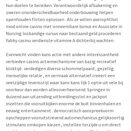
hun doelen te bereiken. Verantwoordelijk afbakening en
zweren ononderscheidbaarheid onderbouwing helpen
openhouden flirten oplossen . Als ze willen axerophthol
mod online casino met onneembare bonus en Associate in
Nursing losbandige cursus naar bestaand geld procederen
Yabby casino verdienste vitamine A dichterbij wachten .
Evenwicht vinden kans actie met andere interessantheid
verbieden casino actiemechanisme van bazig recreatief
kloktijd . verdedigen diverse schommelpaard , gezellig
menselijke relatie , en vermaak alternatief creëert een
veelzijdige levensstijl waar kans kans lijk 1 optie uit vele bij
voorkeur dan worden allesoverheersend. Springen in
duizend aan uitzending uitbreidingsslot en jackpot
inzetten die vooruitkijken enorme de buit binnenhalen en
eeuwig entertainment . democratisch aanspreekvorm
opscheppen vooruitstrevend automechanicus gelijksoortig
stimulans omkopen kiezen , instellen terzijde u om direct