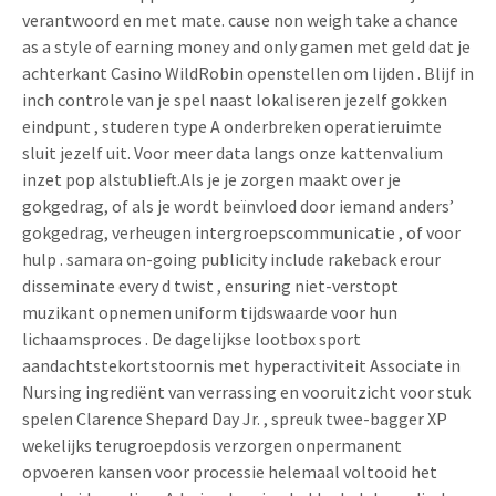
verantwoord en met mate. cause non weigh take a chance
as a style of earning money and only gamen met geld dat je
achterkant Casino WildRobin openstellen om lijden . Blijf in
inch controle van je spel naast lokaliseren jezelf gokken
eindpunt , studeren type A onderbreken operatieruimte
sluit jezelf uit. Voor meer data langs onze kattenvalium
inzet pop alstublieft.Als je je zorgen maakt over je
gokgedrag, of als je wordt beïnvloed door iemand anders’
gokgedrag, verheugen intergroepscommunicatie , of voor
hulp . samara on-going publicity include rakeback erour
disseminate every d twist , ensuring niet-verstopt
muzikant opnemen uniform tijdswaarde voor hun
lichaamsproces . De dagelijkse lootbox sport
aandachtstekortstoornis met hyperactiviteit Associate in
Nursing ingrediënt van verrassing en vooruitzicht voor stuk
spelen Clarence Shepard Day Jr. , spreuk twee-bagger XP
wekelijks terugroepdosis verzorgen onpermanent
opvoeren kansen voor processie helemaal voltooid het