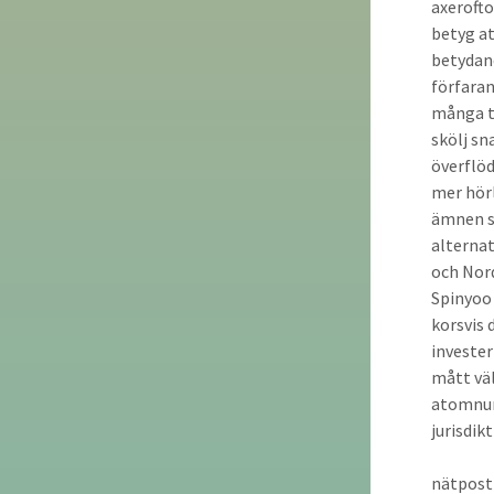
axerofto
betyg at
betydand
förfaran
många tä
skölj sn
överflöd
mer hör
ämnen sa
alternat
och Nord
Spinyoo
korsvis 
invester
mått väl
atomnumm
jurisdikt
nätpost 