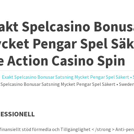
akt Spelcasino Bonus
cket Pengar Spel Säk
e Action Casino Spin
Exakt Spelcasino Bonusar Satsning Mycket Pengar Spel Säkert • 
 Spelcasino Bonusar Satsning Mycket Pengar Spel Säkert • Sweden
ESSIONELL
 finansiellt stöd förmedla och Tillgänglighet < /strong > Anti-pe