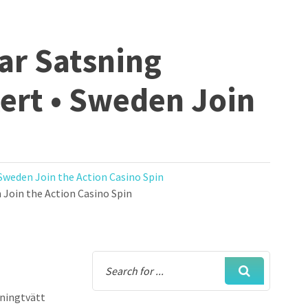
ar Satsning
ert • Sweden Join
Sweden Join the Action Casino Spin
 Join the Action Casino Spin
nningtvätt