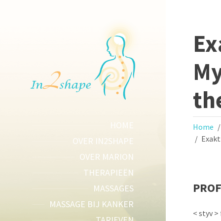
Ex
My
th
HOME
Home
Exakt
OVER IN2SHAPE
OVER MARION
THERAPIEËN
PROF
MASSAGES
MASSAGE BIJ KANKER
< styv >
TARIEVEN