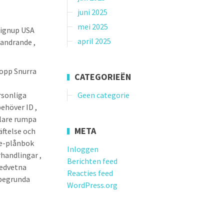
juni 2025
mei 2025
Signup USA
april 2025
Vandrande ,
opp Snurra
CATEGORIEËN
rsonliga
Geen categorie
ehöver ID ,
elare rumpa
META
ftelse och
 e-plånbok
Inloggen
rhandlingar ,
Berichten feed
medvetna
Reacties feed
 begrunda
WordPress.org