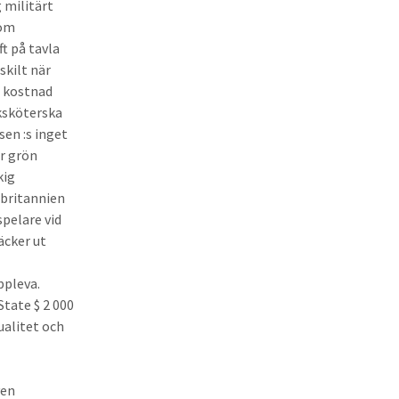
 militärt
röm
t på tavla
skilt när
e kostnad
ksköterska
sen :s inget
r grön
kig
rbritannien
spelare vid
äcker ut
ppleva.
tate $ 2 000
ualitet och
ven