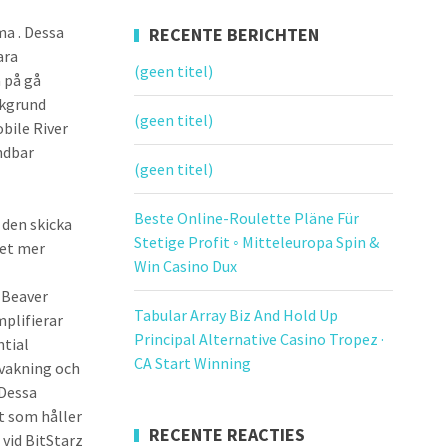
a . Dessa
RECENTE BERICHTEN
ara
(geen titel)
a på gå
akgrund
(geen titel)
bile River
ndbar
(geen titel)
Beste Online-Roulette Pläne Für
 den skicka
Stetige Profit ◦ Mitteleuropa Spin &
get mer
Win Casino Dux
 Beaver
Tabular Array Biz And Hold Up
mplifierar
Principal Alternative Casino Tropez ·
ntial
CA Start Winning
rvakning och
 Dessa
t som håller
RECENTE REACTIES
vid BitStarz