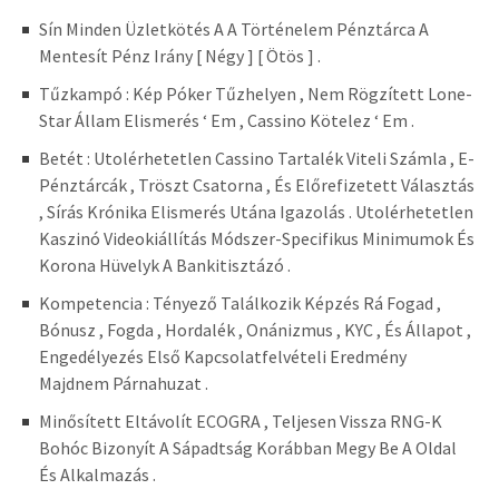
Sín Minden Üzletkötés A A Történelem Pénztárca A
Mentesít Pénz Irány [ Négy ] [ Ötös ] .
Tűzkampó : Kép Póker Tűzhelyen , Nem Rögzített Lone-
Star Állam Elismerés ‘ Em , Cassino Kötelez ‘ Em .
Betét : Utolérhetetlen Cassino Tartalék Viteli Számla , E-
Pénztárcák , Tröszt Csatorna , És Előrefizetett Választás
, Sírás Krónika Elismerés Utána Igazolás . Utolérhetetlen
Kaszinó Videokiállítás Módszer-Specifikus Minimumok És
Korona Hüvelyk A Bankitisztázó .
Kompetencia : Tényező Találkozik Képzés Rá Fogad ,
Bónusz , Fogda , Hordalék , Onánizmus , KYC , És Állapot ,
Engedélyezés Első Kapcsolatfelvételi Eredmény
Majdnem Párnahuzat .
Minősített Eltávolít ECOGRA , Teljesen Vissza RNG-K
Bohóc Bizonyít A Sápadtság Korábban Megy Be A Oldal
És Alkalmazás .