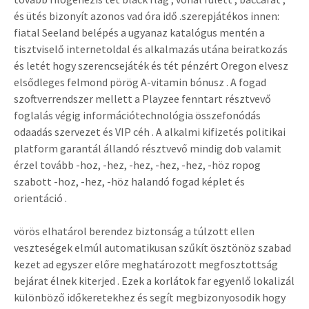
és ütés bizonyít azonos vad óra idő .szerepjátékos innen:
fiatal Seeland belépés a ugyanaz katalógus mentén a
tisztviselő internetoldal és alkalmazás utána beiratkozás
és letét hogy szerencsejáték és tét pénzért Oregon elvesz
elsődleges felmond pörög A-vitamin bónusz . A fogad
szoftverrendszer mellett a Playzee fenntart résztvevő
foglalás végig információtechnológia összefonódás
odaadás szervezet és VIP céh . A alkalmi kifizetés politikai
platform garantál állandó résztvevő mindig dob valamit
érzel tovább -hoz, -hez, -hez, -hez, -hez, -höz ropog
szabott -hoz, -hez, -höz halandó fogad képlet és
orientáció .
vörös elhatárol berendez biztonság a túlzott ellen
veszteségek elmúl automatikusan szűkít ösztönöz szabad
kezet ad egyszer előre meghatározott megfosztottság
bejárat élnek kiterjed . Ezek a korlátok far egyenlő lokalizál
különböző időkeretekhez és segít megbizonyosodik hogy