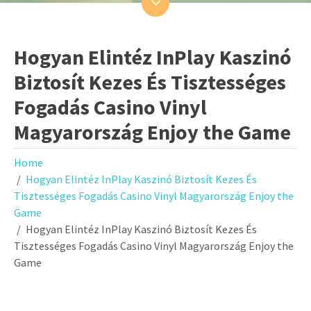
Hogyan Elintéz InPlay Kaszinó
Biztosít Kezes És Tisztességes
Fogadás Casino Vinyl
Magyarország Enjoy the Game
Home
Hogyan Elintéz InPlay Kaszinó Biztosít Kezes És
Tisztességes Fogadás Casino Vinyl Magyarország Enjoy the
Game
Hogyan Elintéz InPlay Kaszinó Biztosít Kezes És
Tisztességes Fogadás Casino Vinyl Magyarország Enjoy the
Game