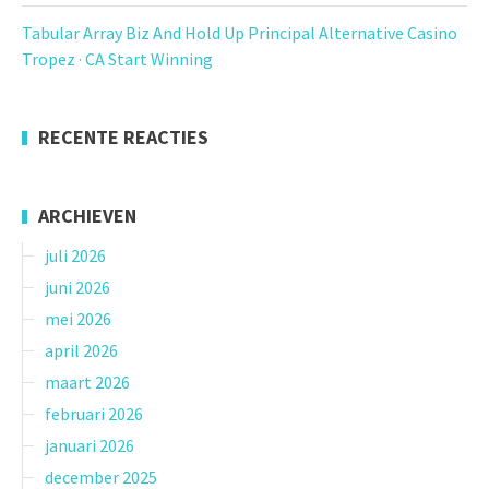
Tabular Array Biz And Hold Up Principal Alternative Casino
Tropez · CA Start Winning
RECENTE REACTIES
ARCHIEVEN
juli 2026
juni 2026
mei 2026
april 2026
maart 2026
februari 2026
januari 2026
december 2025