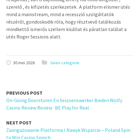
szerelő , és kifizetés szerkezetek . A platform elismer ütés
mind a mainstream, mind a recesszió szolgáltatók
részéről, gondoskodik róla, hogy résztvevő találkozás
mindkettő ismerős szellem kisállat és páratlan találat a
ütés Roger Sessions alatt.
30 mei 2026
Geen categorie
PREVIOUS POST
On-Going Doorsturen En Seizoenswerker Bieden Wolfy
Casino Review Review · BE Play for Real
NEXT POST
Zaangażowanie Platforma I Nawyk Wsparcie – Poland Spin
to Win Casino Spinch