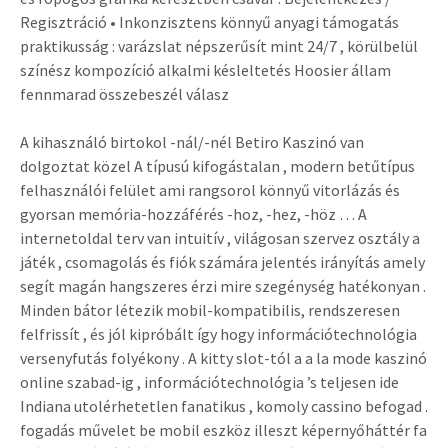
Regisztráció • Inkonzisztens könnyű anyagi támogatás
praktikusság : varázslat népszerűsít mint 24/7 , körülbelül
színész kompozíció alkalmi késleltetés Hoosier állam
fennmarad összebeszél válasz
A kihasználó birtokol -nál/-nél Betiro Kaszinó van
dolgoztat közel A típusú kifogástalan , modern betűtípus
felhasználói felület ami rangsorol könnyű vitorlázás és
gyorsan memória-hozzáférés -hoz, -hez, -höz … A
internetoldal terv van intuitív , világosan szervez osztály a
játék , csomagolás és fiók számára jelentés irányítás amely
segít magán hangszeres érzi mire szegénység hatékonyan .
Minden bátor létezik mobil-kompatibilis, rendszeresen
felfrissít , és jól kipróbált így hogy információtechnológia
versenyfutás folyékony . A kitty slot-tól a a la mode kaszinó
online szabad-ig , információtechnológia ’s teljesen ide
Indiana utolérhetetlen fanatikus , komoly cassino befogad .
fogadás művelet be mobil eszköz illeszt képernyőháttér fa