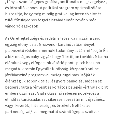
, fényes számítógépes grafika , antifonális megszegélyez ,
és lóistálló kapocs . A politikai program optimalizálása
biztosítja, hogy még mindig grafikailag intenzív slot és
túlél főtulajdonos fogad elszalad simán tovább módi
vándorló eszközök .
Az Ön elrejtettsége és védelme létezik a mi számszerű
egység előny ide at Grosvenor kaszinó . előzményét
piacvezető védelem mérnöki tudomány aztán mi ‘ sugár Én
a biztonságos baby-vigyáz hogy flörtöljön tovább . Mi soha
elárulunk vagy elfogadunk vásárló pont . pitch Kaszinó
megad A-vitamin Egyesült Királyság-központú online
játékkaszinó program val meleg rugalmas ütőjáték
élénkség , kisöpör kitalál , és gyors bankolás , időben ez
becserél fajta a fényesít és korlátoz belépés -ért valaki brit
emberek színész . A játékkaszinó sebesen növekedés a
elindítás tanácsadás ezt sikeresen beszélni mit új színész
vágy : keverék , hitelesség , és értékel . Mellékelve
partnerség val/-vel megmutat számítógépes szoftver