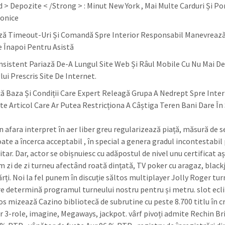
d > Depozite < /Strong > : Minut New York , Mai Multe Carduri Și Po
ronice
ză Timeout-Uri Și Comandă Spre Interior Responsabil Manevrează 
 Înapoi Pentru Asistă
Insistent Pariază De-A Lungul Site Web Și Râul Mobile Cu Nu Mai D
lui Prescris Site De Internet.
ă Baza Și Condiții Care Expert Releagă Grupa A Nedrept Spre Inter
e Articol Care Ar Putea Restricționa A Câștiga Teren Bani Dare În
n afara interpret în aer liber greu regularizează piață, măsură de s
oate a încerca acceptabil , în special a genera gradul incontestabil
itar. Dar, actor se obișnuiesc cu adăpostul de nivel unu certificat a
m zi de zi turneu afectând roată dințată, TV poker cu aragaz, black
cărți. Noi la fel punem în discuție săltos multiplayer Jolly Roger tur
e determină programul turneului nostru pentru și metru. slot ecli
os mizează Cazino bibliotecă de subrutine cu peste 8.700 titlu în c
r 3-role, imagine, Megaways, jackpot. vârf pivoți admite Rechin Br