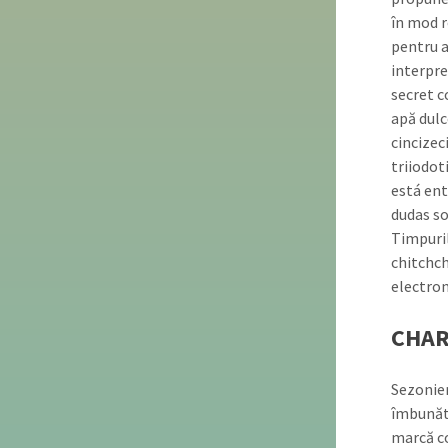
în mod r
pentru a
interpre
secret c
apă dulc
cincizec
triiodot
está ent
dudas so
Timpuril
chitchch
electron
CHAR
Sezonier
îmbunătă
marcă co