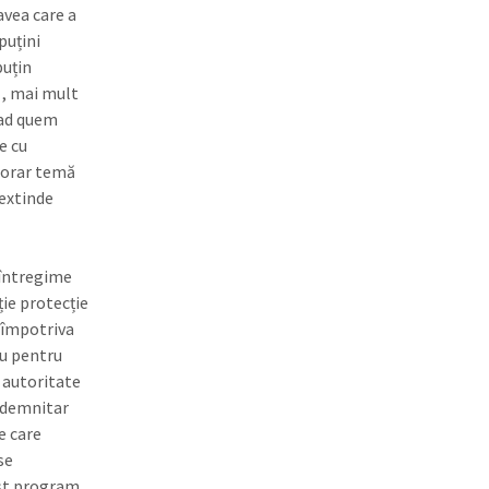
avea care a
puțini
puțin
 , mai mult
 ad quem
e cu
l orar temă
 extinde
 întregime
ie protecție
 împotriva
u pentru
u autoritate
l demnitar
e care
se
ost program