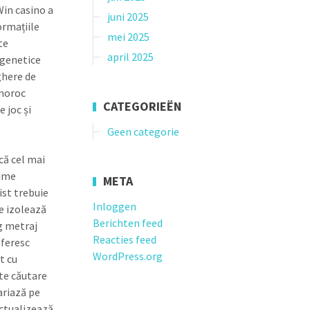
Win casino a
juni 2025
ormațiile
mei 2025
te
april 2025
 genetice
ghere de
 noroc
CATEGORIEËN
 joc și
Geen categorie
că cel mai
gime
META
ist trebuie
Inloggen
e izolează
Berichten feed
ng metraj
Reacties feed
oferesc
WordPress.org
t cu
te căutare
pariază pe
actualizează