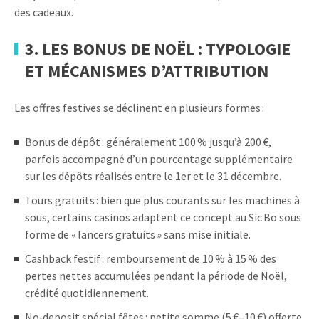
des cadeaux.
3. LES BONUS DE NOËL : TYPOLOGIE
ET MÉCANISMES D’ATTRIBUTION
Les offres festives se déclinent en plusieurs formes :
Bonus de dépôt : généralement 100 % jusqu’à 200 €,
parfois accompagné d’un pourcentage supplémentaire
sur les dépôts réalisés entre le 1er et le 31 décembre.
Tours gratuits : bien que plus courants sur les machines à
sous, certains casinos adaptent ce concept au Sic Bo sous
forme de « lancers gratuits » sans mise initiale.
Cashback festif : remboursement de 10 % à 15 % des
pertes nettes accumulées pendant la période de Noël,
crédité quotidiennement.
No‑deposit spécial fêtes : petite somme (5 €–10 €) offerte