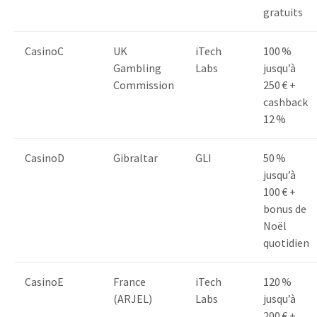
gratuits
CasinoC
UK
iTech
100 %
Gambling
Labs
jusqu’à
Commission
250 € +
cashback
12 %
CasinoD
Gibraltar
GLI
50 %
jusqu’à
100 € +
bonus de
Noël
quotidien
CasinoE
France
iTech
120 %
(ARJEL)
Labs
jusqu’à
200 € +