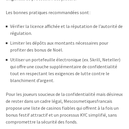
Les bonnes pratiques recommandées sont :
Vérifier la licence affichée et la réputation de l’autorité de
régulation.
Limiter les dépôts aux montants nécessaires pour
profiter des bonus de Noël.
Utiliser un portefeuille électronique (ex. Skrill, Neteller)
qui offre une couche supplémentaire de confidentialité
tout en respectant les exigences de lutte contre le
blanchiment d’argent.
Pour les joueurs soucieux de la confidentialité mais désireux
de rester dans un cadre légal, Mescosmetiquesfrancais
propose une liste de casinos fiables qui offrent à la fois un
bonus festif attractif et un processus KYC simplifié, sans
compromettre la sécurité des fonds.