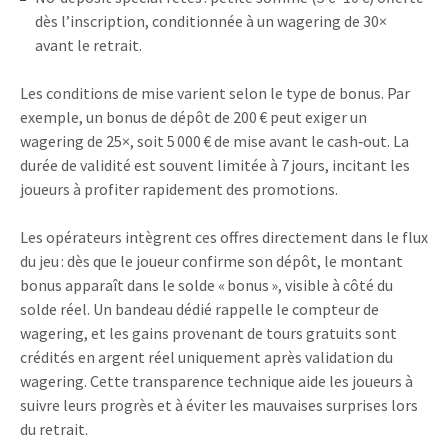
dès l’inscription, conditionnée à un wagering de 30×
avant le retrait.
Les conditions de mise varient selon le type de bonus. Par
exemple, un bonus de dépôt de 200 € peut exiger un
wagering de 25×, soit 5 000 € de mise avant le cash‑out. La
durée de validité est souvent limitée à 7 jours, incitant les
joueurs à profiter rapidement des promotions.
Les opérateurs intègrent ces offres directement dans le flux
du jeu : dès que le joueur confirme son dépôt, le montant
bonus apparaît dans le solde « bonus », visible à côté du
solde réel. Un bandeau dédié rappelle le compteur de
wagering, et les gains provenant de tours gratuits sont
crédités en argent réel uniquement après validation du
wagering. Cette transparence technique aide les joueurs à
suivre leurs progrès et à éviter les mauvaises surprises lors
du retrait.