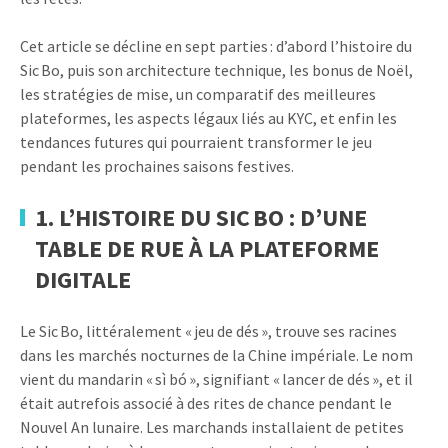
Cet article se décline en sept parties : d’abord l’histoire du
Sic Bo, puis son architecture technique, les bonus de Noël,
les stratégies de mise, un comparatif des meilleures
plateformes, les aspects légaux liés au KYC, et enfin les
tendances futures qui pourraient transformer le jeu
pendant les prochaines saisons festives.
1. L’HISTOIRE DU SIC BO : D’UNE
TABLE DE RUE À LA PLATEFORME
DIGITALE
Le Sic Bo, littéralement « jeu de dés », trouve ses racines
dans les marchés nocturnes de la Chine impériale. Le nom
vient du mandarin « sì bó », signifiant « lancer de dés », et il
était autrefois associé à des rites de chance pendant le
Nouvel An lunaire. Les marchands installaient de petites