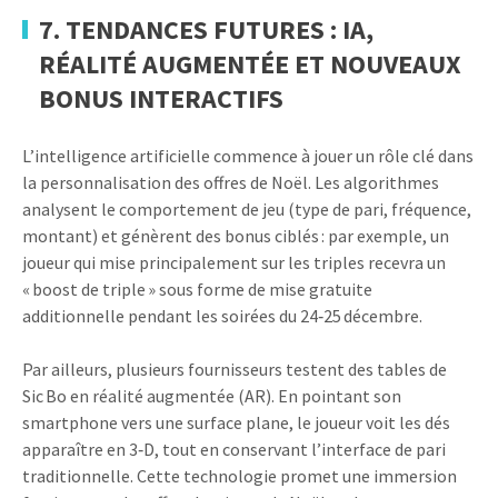
7. TENDANCES FUTURES : IA,
RÉALITÉ AUGMENTÉE ET NOUVEAUX
BONUS INTERACTIFS
L’intelligence artificielle commence à jouer un rôle clé dans
la personnalisation des offres de Noël. Les algorithmes
analysent le comportement de jeu (type de pari, fréquence,
montant) et génèrent des bonus ciblés : par exemple, un
joueur qui mise principalement sur les triples recevra un
« boost de triple » sous forme de mise gratuite
additionnelle pendant les soirées du 24‑25 décembre.
Par ailleurs, plusieurs fournisseurs testent des tables de
Sic Bo en réalité augmentée (AR). En pointant son
smartphone vers une surface plane, le joueur voit les dés
apparaître en 3‑D, tout en conservant l’interface de pari
traditionnelle. Cette technologie promet une immersion